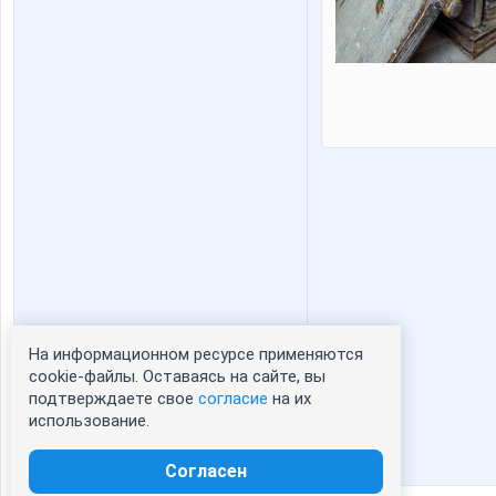
На информационном ресурсе применяются
Статистика портрета:
cookie-файлы. Оставаясь на сайте, вы
подтверждаете свое
согласие
на их
сейчас просматривают портрет - 0
использование.
зарегистрированные пользователи
посетившие портрет за 7 дней - 0
Согласен