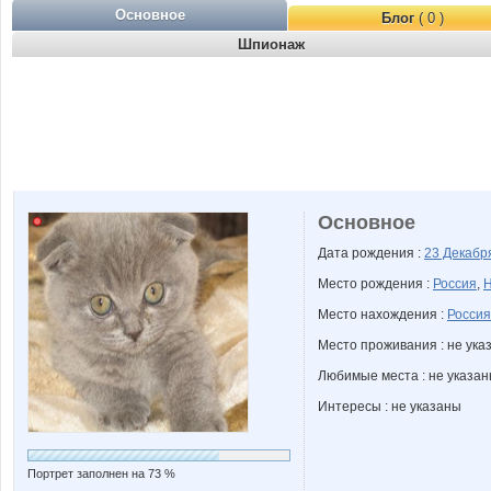
Основное
Блог
( 0 )
Шпионаж
Основное
Дата рождения :
23 Декаб
Место рождения :
Россия
,
Н
Место нахождения :
Россия
Место проживания : не ука
Любимые места : не указа
Интересы : не указаны
Портрет заполнен на 73 %