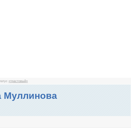
статус
«трастовый»
а Муллинова