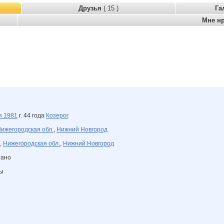
Друзья
( 15 )
Га
Мне н
ря
1981
г. 44 года
Козерог
ижегородская обл.
,
Нижний Новгород
,
Нижегородская обл.
,
Нижний Новгород
зано
ны