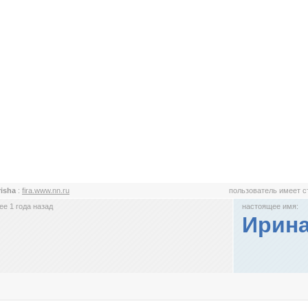
irisha
:
fira.www.nn.ru
пользователь имеет 
е 1 года назад
настоящее имя:
Ирин