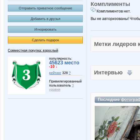
Комплименты
Отправить приватное сообщение
Комплиментов нет.
Вы не авторизованы! Чтоб
Добавить в друзья
Игнорировать
Сделать подарок
Метки лидеров
Совместная покупка: взрослый
популярность:
45623 место
-10 ↓
Интервью
рейтинг
328
?
Привилегированный
пользователь
3
уровня
Последние
фотогра